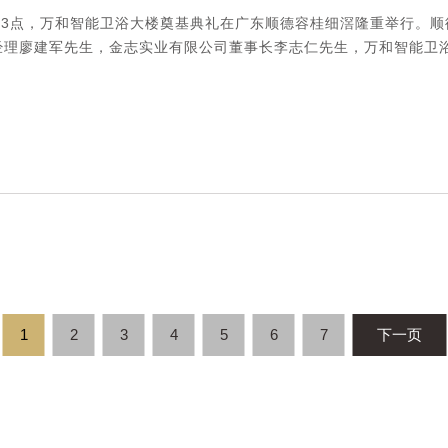
下午3点，万和智能卫浴大楼奠基典礼在广东顺德容桂细滘隆重举行。
经理廖建军先生，金志实业有限公司董事长李志仁先生，万和智能卫浴董
1
2
3
4
5
6
7
下一页