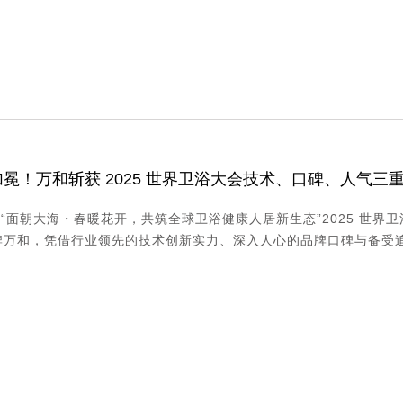
冕！万和斩获 2025 世界卫浴大会技术、口碑、人气三
 日，“面朝大海・春暖花开，共筑全球卫浴健康人居新生态”2025 世
万和，凭借行业领先的技术创新实力、深入人心的品牌口碑与备受追捧