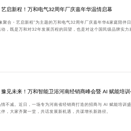
・艺启新程！万和电气32周年厂庆嘉年华温情启幕
万象聚合・艺启新程”为主题的万和电气32周年厂庆嘉年华&家庭陪伴
动，既是万和对32年发展历程的回望，也是对这个国民级品牌实力底
豫见未来！万和智能卫浴河南经销商峰会暨 AI 赋能培训
情不减。近日，一场专为河南省经销商打造的招商与 AI 赋能培训盛
伙伴，大家齐聚一堂，共话发展新机遇，共谋增长新路径。